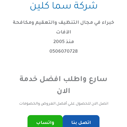
خطي
شركة سما كلين
لى
لمحتوى
خبراء في مجال التنظيف والتعقيم ومكافحة
الآفات
منذ 2005
0506070728
سارع واطلب افضل خدمة
الان
اتصل الان للحصول علي أفضل العروض والخصومات
اتصل بنا
واتساب