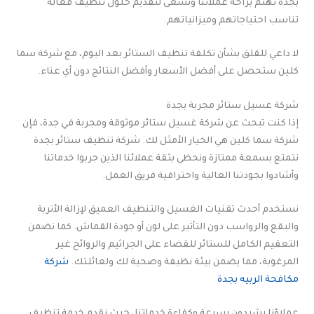
بجدة نهتم براحة عملائنا ونسعى لتقديم حلول تنظيف فعالة
تناسب احتياجاتهم وميزانياتهم.
لا داعي للقلق بشأن تكلفة تنظيف الستائر بعد اليوم، مع شركة سما
كلين ستحصل على أفضل الأسعار وأفضل النتائج دون أي عناء.
شركة غسيل ستائر مجربة بجدة
إذا كنت تبحث عن شركة غسيل ستائر موثوقة ومجربة في جدة، فإن
شركة سما كلين هي الخيار الأمثل لك. شركة تنظيف ستائر بجدة
نتمتع بسمعة ممتازة ونحظى بثقة عملائنا الذين جربوا خدماتنا
وأشادوا بجودتنا العالية واحترافية فريق العمل.
نستخدم أحدث تقنيات الغسيل والتنظيف العميق لإزالة الأتربة
والبقع والرواسب دون التأثير على لون أو جودة القماش. كما نضمن
التعقيم الكامل للستائر للقضاء على الجراثيم والروائح غير
المرغوبة، مما يضمن بيئة نظيفة وصحية لك ولعائلتك.
شركة
مكافحة الربيه بجدة