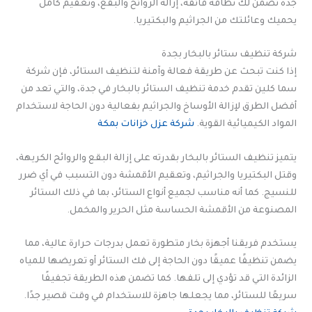
جدة تضمن لك نظافة فائقة، إزالة الروائح والبقع، وتعقيم كامل
يحميك وعائلتك من الجراثيم والبكتيريا.
شركة تنظيف ستائر بالبخار بجدة
إذا كنت تبحث عن طريقة فعالة وآمنة لتنظيف الستائر، فإن شركة
سما كلين تقدم خدمة تنظيف الستائر بالبخار في جدة، والتي تعد من
أفضل الطرق لإزالة الأوساخ والجراثيم بفعالية دون الحاجة لاستخدام
المواد الكيميائية القوية.
شركة عزل خزانات بمكة
يتميز تنظيف الستائر بالبخار بقدرته على إزالة البقع والروائح الكريهة،
وقتل البكتيريا والجراثيم، وتعقيم الأقمشة دون التسبب في أي ضرر
للنسيج. كما أنه مناسب لجميع أنواع الستائر، بما في ذلك الستائر
المصنوعة من الأقمشة الحساسة مثل الحرير والمخمل.
يستخدم فريقنا أجهزة بخار متطورة تعمل بدرجات حرارة عالية، مما
يضمن تنظيفًا عميقًا دون الحاجة إلى فك الستائر أو تعريضها للمياه
الزائدة التي قد تؤدي إلى تلفها. كما تضمن هذه الطريقة تجفيفًا
سريعًا للستائر، مما يجعلها جاهزة للاستخدام في وقت قصير جدًا.