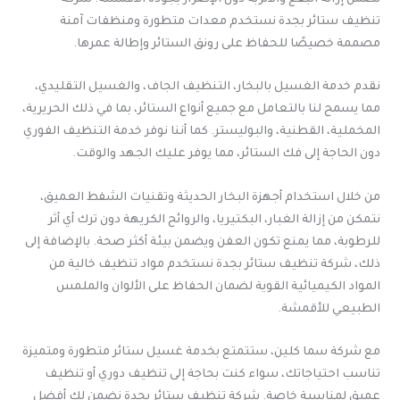
تنظيف ستائر بجدة نستخدم معدات متطورة ومنظفات آمنة
مصممة خصيصًا للحفاظ على رونق الستائر وإطالة عمرها.
نقدم خدمة الغسيل بالبخار، التنظيف الجاف، والغسيل التقليدي،
مما يسمح لنا بالتعامل مع جميع أنواع الستائر، بما في ذلك الحريرية،
المخملية، القطنية، والبوليستر. كما أننا نوفر خدمة التنظيف الفوري
دون الحاجة إلى فك الستائر، مما يوفر عليك الجهد والوقت.
من خلال استخدام أجهزة البخار الحديثة وتقنيات الشفط العميق،
نتمكن من إزالة الغبار، البكتيريا، والروائح الكريهة دون ترك أي أثر
للرطوبة، مما يمنع تكون العفن ويضمن بيئة أكثر صحة. بالإضافة إلى
ذلك، شركة تنظيف ستائر بجدة نستخدم مواد تنظيف خالية من
المواد الكيميائية القوية لضمان الحفاظ على الألوان والملمس
الطبيعي للأقمشة.
مع شركة سما كلين، ستتمتع بخدمة غسيل ستائر متطورة ومتميزة
تناسب احتياجاتك، سواء كنت بحاجة إلى تنظيف دوري أو تنظيف
عميق لمناسبة خاصة. شركة تنظيف ستائر بجدة نضمن لك أفضل