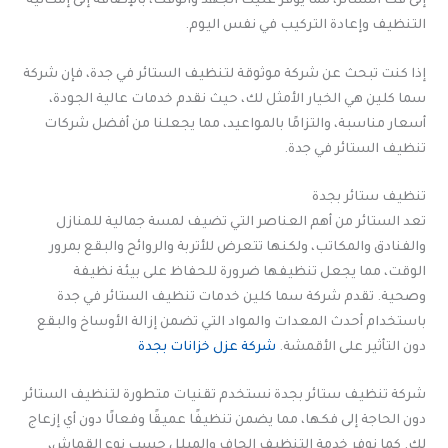
إلى فك الستائر، مما يوفر عليك الجهد والوقت، بالإضافة إلى إمكانية
التنظيف وإعادة التركيب في نفس اليوم.
إذا كنت تبحث عن شركة موثوقة لتنظيف الستائر في جدة، فإن شركة
سما كلين هي الخيار الأمثل لك، حيث نقدم خدمات عالية الجودة،
أسعار مناسبة، والتزامًا بالمواعيد، مما يجعلنا من أفضل شركات
تنظيف الستائر في جدة.
تنظيف ستائر بجدة
تعد الستائر من أهم العناصر التي تضيف لمسة جمالية للمنازل
والفنادق والمكاتب، ولكنها تتعرض للأتربة والروائح والبقع بمرور
الوقت، مما يجعل تنظيفها ضرورة للحفاظ على بيئة نظيفة
وصحية. تقدم شركة سما كلين خدمات تنظيف الستائر في جدة
باستخدام أحدث المعدات والمواد التي تضمن إزالة الأوساخ والبقع
دون التأثير على الأقمشة.
شركة عزل خزانات بجدة
شركة تنظيف ستائر بجدة نستخدم تقنيات متطورة لتنظيف الستائر
دون الحاجة إلى فكها، مما يضمن تنظيفًا عميقًا وفعالًا دون أي إزعاج
لك. كما نوفر خدمة التنظيف الجاف والمبلل حسب نوع القماش،