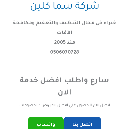
خطي
شركة سما كلين
لى
لمحتوى
خبراء في مجال التنظيف والتعقيم ومكافحة
الآفات
منذ 2005
0506070728
سارع واطلب افضل خدمة
الان
اتصل الان للحصول علي أفضل العروض والخصومات
اتصل بنا
واتساب