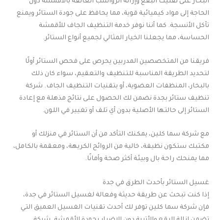
البخار على تفتيت البقع وإزالة الرواسب العالقة بالأقمشة دون
الحاجة إلى مواد كيميائية قوية، مما يحافظ على جودة الستائر ويمنع
تآكل الأنسجة. كما أننا نوفر خدمة التنظيف الجاف للأقمشة
الحساسة، مما يجعلنا الخيار المثالي لجميع أنواع الستائر.
فريقنا من المتخصصين المدربين يحرص على فحص الستائر أولًا
لتحديد الطريقة المناسبة للتنظيف والتعقيم، سواء كان ذلك
بالبخار، المنظفات العضوية، أو بتقنيات التنظيف الجاف. شركة
تنظيف ستائر بجدة نضمن لك الحصول على نتائج مذهلة مع إعادة
الستائر إلى حالتها الأصلية بدون أي تلف أو تغيير في اللون.
مع شركة سما كلين، يمكنك التأكد من أن الستائر في منزلك أو
مكتبك ستكون نظيفة، خالية من الروائح الكريهة، ومعقمة بالكامل،
مما يمنحك راحة بال وبيئة أكثر صحة وأمانًا.
غسيل الستائر بأحدث الطرق في جدة
إذا كنت تبحث عن طريقة حديثة وفعالة لغسيل الستائر في جدة،
فإن شركة سما كلين توفر لك أحدث تقنيات الغسيل العميق التي
تضمن إزالة البقع والأتربة دون الإضرار بجودة الأقمشة. شركة