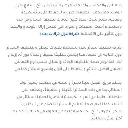
والفنادق والمكاتب، ولكنها تتعرض للأتربة والروائح والبقع بمرور
الوقت، مما يجعل تنظيفها ضرورة للحفاظ على بيئة نظيفة
وصحية. تقدم شركة سما كلين خدمات تنظيف الستائر في جدة
باستخدام أحدث المعدات والمواد التي تضمن إزالة الأوساخ والبقع
دون التأثير على الأقمشة.
شركة عزل خزانات بجدة
شركة تنظيف ستائر بجدة نستخدم تقنيات متطورة لتنظيف الستائر
دون الحاجة إلى فكها، مما يضمن تنظيفًا عميقًا وفعالًا دون أي إزعاج
لك. كما نوفر خدمة التنظيف الجاف والمبلل حسب نوع القماش،
لضمان أفضل النتائج والحفاظ على ألوان ونسيج الستائر كما هي.
يتمتع فريق العمل لدينا بخبرة واسعة في تنظيف جميع أنواع
الستائر، بما في ذلك الستائر الثقيلة والخفيفة، ونعتمد على
منظفات خالية من المواد الكيميائية الضارة لحماية الستائر من
التلف. كما نقدم خدمة تعقيم الستائر للقضاء على البكتيريا
والجراثيم والروائح الكريهة، مما يجعل الهواء في منزلك أو مكتبك
أكثر نقاءً وانتعاشًا.