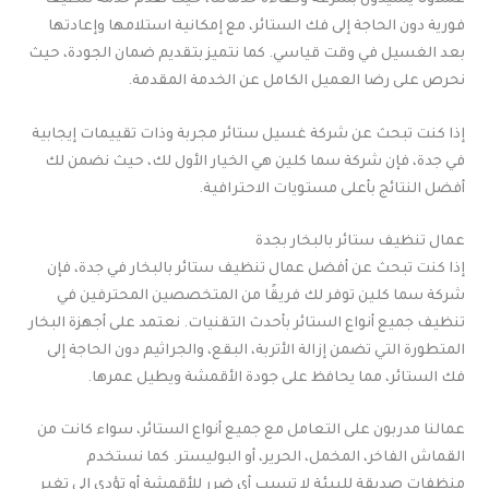
عملاؤنا يشيدون بسرعة وكفاءة خدماتنا، حيث نقدم خدمة تنظيف
فورية دون الحاجة إلى فك الستائر، مع إمكانية استلامها وإعادتها
بعد الغسيل في وقت قياسي. كما نتميز بتقديم ضمان الجودة، حيث
نحرص على رضا العميل الكامل عن الخدمة المقدمة.
إذا كنت تبحث عن شركة غسيل ستائر مجربة وذات تقييمات إيجابية
في جدة، فإن شركة سما كلين هي الخيار الأول لك، حيث نضمن لك
أفضل النتائج بأعلى مستويات الاحترافية.
عمال تنظيف ستائر بالبخار بجدة
إذا كنت تبحث عن أفضل عمال تنظيف ستائر بالبخار في جدة، فإن
شركة سما كلين توفر لك فريقًا من المتخصصين المحترفين في
تنظيف جميع أنواع الستائر بأحدث التقنيات. نعتمد على أجهزة البخار
المتطورة التي تضمن إزالة الأتربة، البقع، والجراثيم دون الحاجة إلى
فك الستائر، مما يحافظ على جودة الأقمشة ويطيل عمرها.
عمالنا مدربون على التعامل مع جميع أنواع الستائر، سواء كانت من
القماش الفاخر، المخمل، الحرير، أو البوليستر. كما نستخدم
منظفات صديقة للبيئة لا تسبب أي ضرر للأقمشة أو تؤدي إلى تغير