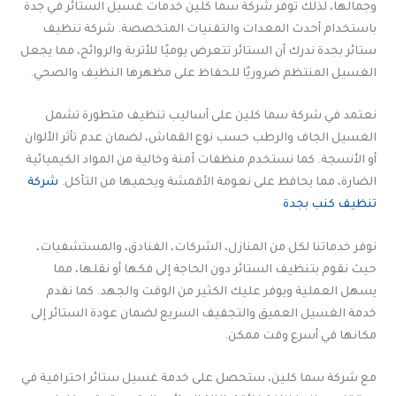
وجمالها، لذلك توفر شركة سما كلين خدمات غسيل الستائر في جدة
باستخدام أحدث المعدات والتقنيات المتخصصة. شركة تنظيف
ستائر بجدة ندرك أن الستائر تتعرض يوميًا للأتربة والروائح، مما يجعل
الغسيل المنتظم ضروريًا للحفاظ على مظهرها النظيف والصحي.
نعتمد في شركة سما كلين على أساليب تنظيف متطورة تشمل
الغسيل الجاف والرطب حسب نوع القماش، لضمان عدم تأثر الألوان
أو الأنسجة. كما نستخدم منظفات آمنة وخالية من المواد الكيميائية
الضارة، مما يحافظ على نعومة الأقمشة ويحميها من التآكل.
شركة
تنظيف كنب بجدة
نوفر خدماتنا لكل من المنازل، الشركات، الفنادق، والمستشفيات،
حيث نقوم بتنظيف الستائر دون الحاجة إلى فكها أو نقلها، مما
يسهل العملية ويوفر عليك الكثير من الوقت والجهد. كما نقدم
خدمة الغسيل العميق والتجفيف السريع لضمان عودة الستائر إلى
مكانها في أسرع وقت ممكن.
مع شركة سما كلين، ستحصل على خدمة غسيل ستائر احترافية في