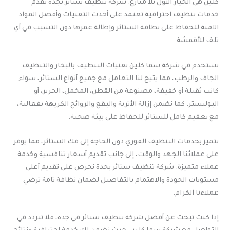
كلين هي الخيار الأول بلا منازع. شركة تنظيف ستائر بجدة نقدم
خدمات تنظيف احترافية تعتمد على أحدث التقنيات وأفضل المواد
الآمنة للحفاظ على نظافة الستائر وإطالة عمرها دون التسبب في أي
تلف للأقمشة.
نستخدم في شركة سما كلين تقنيات التنظيف بالبخار والتنظيف
الجاف والرطب، مما يتيح لنا التعامل مع جميع أنواع الستائر، سواء
كانت ثقيلة أو خفيفة، مصنوعة من القطن، المخمل، الحرير، أو
البوليستر. كما نضمن إزالة الأتربة والبقع والروائح الكريهة بفعالية،
مع تعقيم كامل للستائر للحفاظ على بيئة صحية.
نتميز بخدمات التنظيف الفوري دون الحاجة إلى فك الستائر، مما يوفر
على عملائنا الجهد والوقت، إلى جانب تقديم أسعار تنافسية وخدمة
عملاء متميزة. شركة تنظيف ستائر بجدة نحرص على تقديم أعلى
مستويات الجودة والاهتمام بالتفاصيل لضمان نظافة تامة ترضي
عملاءنا الكرام.
إذا كنت تبحث عن أفضل شركة تنظيف ستائر في جدة، فلا تتردد في