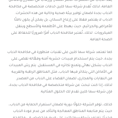
يُعد الذباب من الحشرات الأكثر انتشارًا وإزعاجًا في المنازل والأماكن
العامة، لذلك تُقدم شركة سما كلين خدمات متخصصة في مكافحة
الذباب بجدة لضمان توفير بيئة صحية وخالية من هذه الحشرات.
الذباب لا يقتصر فقط على إزعاج السكان، بل يمكن أن يكون ناقلًا
للأمراض والجراثيم، حيث يهبط على الأطعمة والأسطح وينقل
الميكروبات. لذلك، تُعتبر مكافحة الذباب أمرًا ضروريًا للحفاظ على
الصحة العامة.
كما تعتمد شركة سما كلين على تقنيات متطورة في مكافحة الذباب
بجدة، حيث يتم استخدام مبيدات حشرية آمنة وفعّالة تقضي على
الذباب بشكل نهائي وتمنع تكاثره في المستقبل. يتم رش المبيدات
في الأماكن التي يتكاثر فيها الذباب، مثل المناطق الرطبة والقريبة
من النفايات والمجاري، لضمان القضاء على الذباب من المصدر.
لذلك، إذا كنت تبحث عن شركة متخصصة في مكافحة الذباب بجدة،
فإن شركة سما كلين تقدم لك الحلول المثالية.
كذلك، توفر الشركة حلولًا دورية لضمان استمرار الحماية من الذباب،
حيث يتم متابعة المناطق المعالجة والتأكد من عدم عودة الذباب
مجددًا. تعتمد شركة سما كلين على فريق متخصص في مكافحة