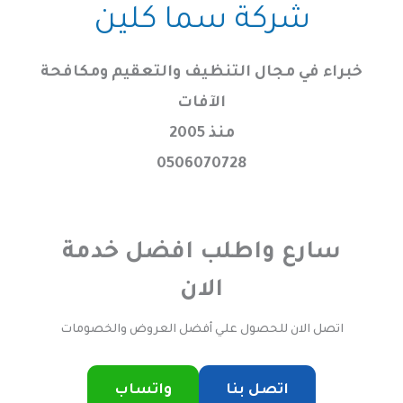
خطي
شركة سما كلين
لى
لمحتوى
خبراء في مجال التنظيف والتعقيم ومكافحة
الآفات
منذ 2005
0506070728
سارع واطلب افضل خدمة
الان
اتصل الان للحصول علي أفضل العروض والخصومات
اتصل بنا
واتساب