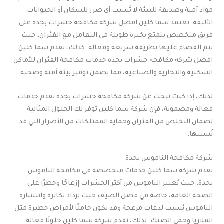
مواد آمنة وصديقة للبيئة لا تُسبب أي ضرر للسكان أو الحيوانات
الأليفة. تعتمد سما كلين افضل شركه مكافحه حشرات بجده على
فريق متخصص يتمتع بخبرة طويلة في التعامل مع الفئران، حيث
يتم القضاء عليها بطريقة سريعة وفعالة. كذلك، تقدم سما كلين
افضل شركه مكافحه حشرات بجده خدمات مكافحة الفئران للأماكن
السكنية والتجارية والصناعية، مما يضمن توفير بيئة آمنة وصحية.
لذلك، إذا كنت تبحث عن شركه مكافحه حشرات بجده تقدم خدمات
فعالة ومضمونة، فإن شركة سما كلين توفر لك الحلول المثالية
لضمان التخلص من الفئران وحماية الممتلكات من الأضرار التي قد
تُسببها.
شركة مكافحة الناموس بجدة
تقدم شركة سما كلين خدمات متخصصة في مكافحة الناموس
بجدة، حيث يُعتبر الناموس من أكثر الحشرات إزعاجًا وخطرًا على
الصحة العامة، خاصة في فصل الصيف حيث يزداد تكاثره وانتشاره.
الناموس يُسبب لدغات مزعجة وقد يكون حاملًا لأمراض خطيرة مثل
الملاريا وحمى الضنك. لذلك، تقدم شركة سما كلين حلولًا فعالة